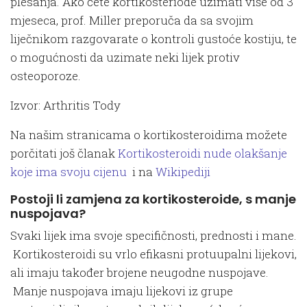
plesanja. Ako ćete kortikosteriode uzimati više od 3
mjeseca, prof. Miller preporuča da sa svojim
liječnikom razgovarate o kontroli gustoće kostiju, te
o mogućnosti da uzimate neki lijek protiv
osteoporoze.
Izvor: Arthritis Tody
Na našim stranicama o kortikosteroidima možete
porčitati još članak
Kortikosteroidi nude olakšanje
koje ima svoju cijenu
i na
Wikipediji
Postoji li zamjena za kortikosteroide, s manje
nuspojava?
Svaki lijek ima svoje specifičnosti, prednosti i mane.
Kortikosteroidi su vrlo efikasni protuupalni lijekovi,
ali imaju također brojene neugodne nuspojave.
Manje nuspojava imaju lijekovi iz grupe