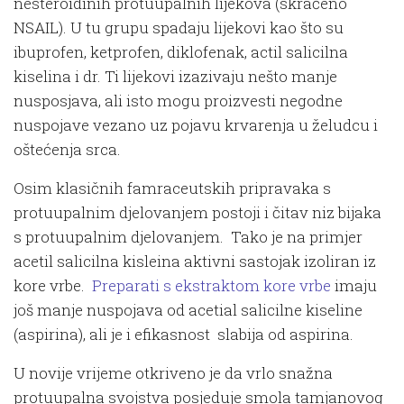
nesteroidinih protuupalnih lijekova (skraćeno
NSAIL). U tu grupu spadaju lijekovi kao što su
ibuprofen, ketprofen, diklofenak, actil salicilna
kiselina i dr. Ti lijekovi izazivaju nešto manje
nusposjava, ali isto mogu proizvesti negodne
nuspojave vezano uz pojavu krvarenja u želudcu i
oštećenja srca.
Osim klasičnih famraceutskih pripravaka s
protuupalnim djelovanjem postoji i čitav niz bijaka
s protuupalnim djelovanjem. Tako je na primjer
acetil salicilna kisleina aktivni sastojak izoliran iz
kore vrbe.
Preparati s ekstraktom kore vrbe
imaju
još manje nuspojava od acetial salicilne kiseline
(aspirina), ali je i efikasnost slabija od aspirina.
U novije vrijeme otkriveno je da vrlo snažna
protuupalna svojstva posjeduje smola tamjanovog