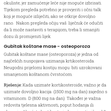
okuliste, jer zamućenje leće nije moguće izbrisati.
Tijekom pregleda potrebno je provjeriti i očni talk
koji je moguće izliječiti, ako se otkrije dovoljno
rano. Nakon pregleda očiju vaš liječnik će odučiti
da li može nastaviti s terapijom, treba li smanjiti
dozu ili promijeniti lijek.
Gubitak koštane mase - osteoporoza
Gubitak koštane mase (osteoporoza) je jedna od
najčešćih nuspojava uzimanja krtikosteroida.
Neugodni prijelomi kostiju mogu biti uzrokovani
smanjenom koštanom čvrstoćom.
Rješenje:
Kada uzimate kortikosteroide, važno je da
uzimate dovoljno kacija (1500 mg na dan) zajedno s
vitaminom D (800 mg na dan). Također je važna
redovita tjelesna aktivnosti, poput hodanja ili