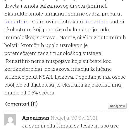
drveta i smola balzamovog drveta (smirne).
Ekstrakte smole tamjana i smirne sadrži preparat
Renarthro
. Osim ovih ekstrakata
Renarthro
sadrži
i kolostrum koji pomaže u balansiranju rada
imunološkog sustava. Naime, cijeli niz autoimunih
bolsti i kroničnih upala uzrokvan je
poremečajem rada imunološkog sustava.
Renarthro nema nuspojave koje su česte kod
kortikosteroidai ne izazova iritaciju želučane
sluznice polut NSAIL lijekova. Pogodan je i za osobe
oboljele od dijabetesa jer ekstrakti koje koristi imaj
manje od 0.5% šećera.
Komentari (
11
)
Dodaj Novi
Anoniman
Nedjelja, 30 Svi 2021
Ja sam ih pila i imala sa teške nuspojave.