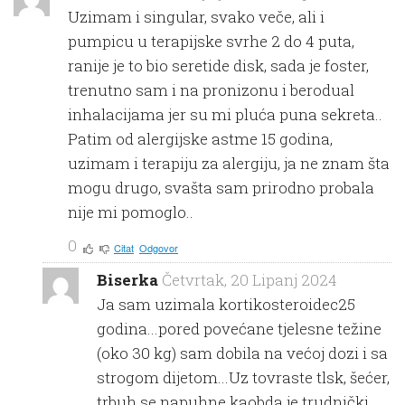
Uzimam i singular, svako veče, ali i
pumpicu u terapijske svrhe 2 do 4 puta,
ranije je to bio seretide disk, sada je foster,
trenutno sam i na pronizonu i berodual
inhalacijama jer su mi pluća puna sekreta..
Patim od alergijske astme 15 godina,
uzimam i terapiju za alergiju, ja ne znam šta
mogu drugo, svašta sam prirodno probala
nije mi pomoglo..
0
Citat
Odgovor
Biserka
Četvrtak, 20 Lipanj 2024
Ja sam uzimala kortikosteroidec25
godina...pored povećane tjelesne težine
(oko 30 kg) sam dobila na većoj dozi i sa
strogom dijetom...Uz tovraste tlsk, šećer,
trbuh se napuhne kaobda je trudnički,