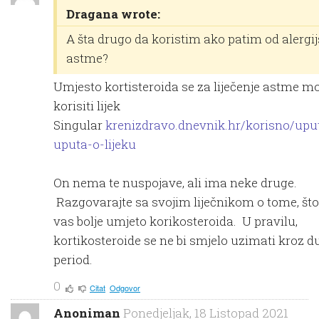
Dragana wrote:
A šta drugo da koristim ako patim od alergi
astme?
Umjesto kortisteroida se za liječenje astme m
korisiti lijek
Singular
krenizdravo.dnevnik.hr/korisno/uput
uputa-o-lijeku
On nema te nuspojave, ali ima neke druge.
Razgovarajte sa svojim liječnikom o tome, što 
vas bolje umjeto korikosteroida. U pravilu,
kortikosteroide se ne bi smjelo uzimati kroz d
period.
0
Citat
Odgovor
Anoniman
Ponedjeljak, 18 Listopad 2021