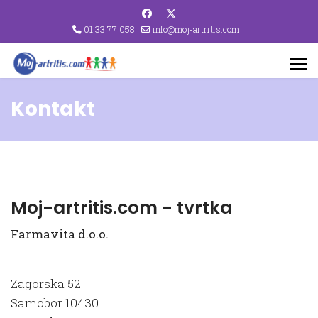
01 33 77 058
info@moj-artritis.com
Kontakt
Moj-artritis.com - tvrtka
Farmavita d.o.o.
Zagorska 52
Samobor 10430