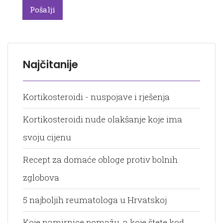
Pošalji
Najčitanije
Kortikosteroidi - nuspojave i rješenja
Kortikosteroidi nude olakšanje koje ima
svoju cijenu
Recept za domaće obloge protiv bolnih
zglobova
5 najboljih reumatologa u Hrvatskoj
Koje namirnice pomažu, a koje štete kod