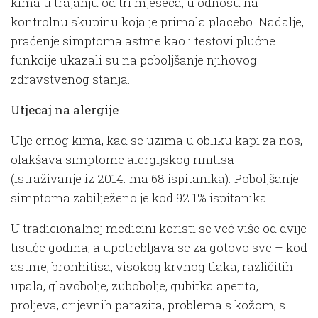
kima u trajanju od tri mjeseca, u odnosu na
kontrolnu skupinu koja je primala placebo. Nadalje,
praćenje simptoma astme kao i testovi plućne
funkcije ukazali su na poboljšanje njihovog
zdravstvenog stanja.
Utjecaj na alergije
Ulje crnog kima, kad se uzima u obliku kapi za nos,
olakšava simptome alergijskog rinitisa
(istraživanje iz 2014. ma 68 ispitanika). Poboljšanje
simptoma zabilježeno je kod 92.1% ispitanika.
U tradicionalnoj medicini koristi se već više od dvije
tisuće godina, a upotrebljava se za gotovo sve – kod
astme, bronhitisa, visokog krvnog tlaka, različitih
upala, glavobolje, zubobolje, gubitka apetita,
proljeva, crijevnih parazita, problema s kožom, s