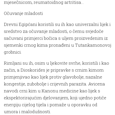
mjesečnicom, reumatoidnog artritisa…
Očuvanje mladosti
Drevni Egipćani koristili su ih kao univerzalni lijek i
sredstvo za očuvanje mladosti, o čemu svjedoče
sačuvani primjerci bočica s uljem proizvedenim iz
sjemenki crnog kima pronađeni u Tutankamonovoj
grobnici.
Rimljani su ih, osim u ljekovite svrhe, koristili i kao
začin, a Dioskorides je pripravke s crnim kimom
primjenjivao kao lijek protiv glavobolje, nazalne
kongestije, zubobolje i crijevnih parazita. Avicena
navodi crni kim u Kanonu medicine kao lijek s
ekspektorirajućim djelovanjem, koji ujedno potiče
energiju cijelog tijela i pomaže u oporavku od
umora i malodušnosti.