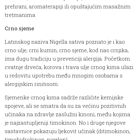
prehrani, aromaterapiji ili opuštajućim masažnim
tretmanima.
Crno sjeme
Latinskog naziva Nigella sativa poznato je i kao
crno ulje, crni kumin, crno sjeme, kod nas crnjika,
ima dugu tradiciju u prevenciji alergija. Početkom
cvatnje drveća, korova i trava ulje crnog kima ulazi
u redovitu upotrebu među mnogim osobama s
alergijskim rinitisom.
Sjemenke crnog kima sadrže različite kemijske
spojeve, ali se smatra da su za većinu pozitivnih
učinaka na zdravlje zaslužni kinoni, među kojima
je najzastupljeniji timokinon. No i druge njegove
sastavnice pokazuju ljekovit učinak (ditimokinon,
timohidrokinon, nigelon).